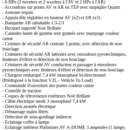
- 6 HPs (2 tweeters et 2 woofers à l'AV et 2 HPs à l'AR)
- Accoudoirs sur portes AV et AR en TEP avec surpiqûre Quartz
- Antenne requin
- Appuis-tête réglables en hauteur AV (x2) et AR (x3)
- Banquette AR rabattable 1/3-2/3
- Becquet rapporté Noir Brillant
- Calandre haute de gamme noir grainée avec marquage couleur
caisse
- Ceinture de sécurité AR centrale 3 points, avec détection de non
bouclage
- Ceintures de sécurité AR latérales avec enrouleurs pyrotechniques,
limiteurs d'effort et détection de non bouclage
- Ceintures de sécurité AV conducteur et passager à enrouleurs
pyrotechniques avec limiteurs d'effort et détection de non bouclage
- Chargeur embarqué 7,4 kW monophasé bi-directionnel
(Prédisposé à la fonction V2L - Vehicle To Load)
- Commande d'ouverture des portes couleur caisse
- Contrôle de traction
- Coques de rétroviseurs extérieurs Noir Brillant
- Câble électrique mode 3 monophasé 7,4 kW
- Direction assistée électrique
- Démarrage mains libres
- Détection de sous-gonflage indirecte
- Eclairage coffre à lampe
- Eclairage intérieur Plafonnier AV A-DOME 3 ampoules (1 lampe,