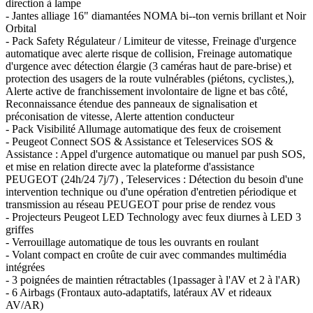
direction à lampe
- Jantes alliage 16" diamantées NOMA bi--ton vernis brillant et Noir
Orbital
- Pack Safety Régulateur / Limiteur de vitesse, Freinage d'urgence
automatique avec alerte risque de collision, Freinage automatique
d'urgence avec détection élargie (3 caméras haut de pare-brise) et
protection des usagers de la route vulnérables (piétons, cyclistes,),
Alerte active de franchissement involontaire de ligne et bas côté,
Reconnaissance étendue des panneaux de signalisation et
préconisation de vitesse, Alerte attention conducteur
- Pack Visibilité Allumage automatique des feux de croisement
- Peugeot Connect SOS & Assistance et Teleservices SOS &
Assistance : Appel d'urgence automatique ou manuel par push SOS,
et mise en relation directe avec la plateforme d'assistance
PEUGEOT (24h/24 7j/7) , Teleservices : Détection du besoin d'une
intervention technique ou d'une opération d'entretien périodique et
transmission au réseau PEUGEOT pour prise de rendez vous
- Projecteurs Peugeot LED Technology avec feux diurnes à LED 3
griffes
- Verrouillage automatique de tous les ouvrants en roulant
- Volant compact en croûte de cuir avec commandes multimédia
intégrées
- 3 poignées de maintien rétractables (1passager à l'AV et 2 à l'AR)
- 6 Airbags (Frontaux auto-adaptatifs, latéraux AV et rideaux
AV/AR)