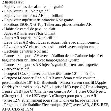
2 liseuses AV)
- Enjoliveur bas de calandre noir grainé
- Enjoliveur DRL Noir grainé
- Enjoliveur entre feux AR noir brillant
- Enjoliveur supérieur de calandre Noir grainé
- Fixations ISOFIX et Top Tether aux places latérales AR
- Habitacle et ciel de pavillon clair
- Jupes AR inférieure Noir brillant
- Jupes AR supérieure Noir brillant
- Lève-vitres AR électriques et séquentiels avec antipincement
- Lève-vitres AV électriques et séquentiels avec antipincement
- Lécheurs de vitres Noir mat
- Panneaux de porte AV avec médaillon décor Carbone injecté et
baguette Noir brillante avec tampographie Quartz
- Panneaux de portes AR injectés grain Karsten sans baguette
- Pare-brise teinté
- Peugeot i-Cockpit avec combiné tête haute 10" numérique
- Peugeot i-Connect: Radio DAB avec écran tactile couleur
personnalisable 10" HD, Bluetooth - Mirror Screen sans fil (Apple
CarPlay/Android Auto) - Wifi - 1 prise USB type C ( Data+charge),
1 prise USB type C (Charge) sur console AV - 1 prise USB type C
(Charge) et 1 prise USB type A (Charge) pour passagers AR
- Prise 12 V et rangement pour smartphone en façade centrale
- Programme de Stabilité Electronique (ESC) avec ASR, ABS, REF,
AFU, CDS et TSM