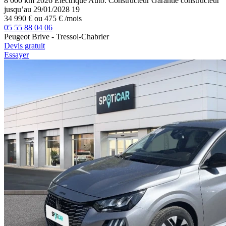
8 000 km
2026
Électrique
Auto.
Constructeur
Garantie constructeur
jusqu’au 29/01/2028
19
34 990 €
ou
475 €
/mois
05 55 88 04 06
Peugeot Brive - Tressol-Chabrier
Devis gratuit
Essayer