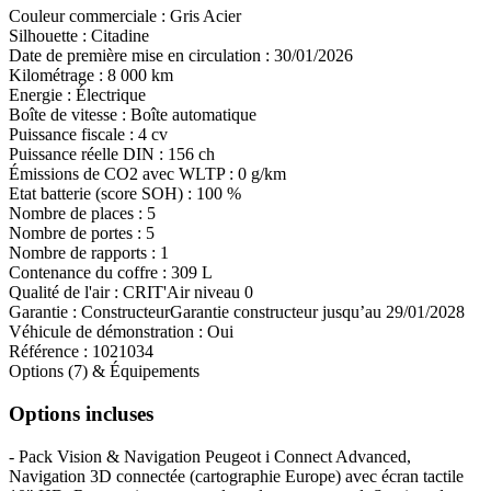
Couleur commerciale :
Gris Acier
Silhouette :
Citadine
Date de première mise en circulation :
30/01/2026
Kilométrage :
8 000 km
Energie :
Électrique
Boîte de vitesse :
Boîte automatique
Puissance fiscale :
4 cv
Puissance réelle DIN :
156 ch
Émissions de CO
2
avec WLTP :
0 g/km
Etat batterie (score SOH) :
100 %
Nombre de places :
5
Nombre de portes :
5
Nombre de rapports :
1
Contenance du coffre :
309 L
Qualité de l'air :
CRIT'Air niveau 0
Garantie :
Constructeur
Garantie constructeur jusqu’au 29/01/2028
Véhicule de démonstration :
Oui
Référence :
1021034
Options (7) & Équipements
Options incluses
-
Pack Vision & Navigation Peugeot i Connect Advanced,
Navigation 3D connectée (cartographie Europe) avec écran tactile