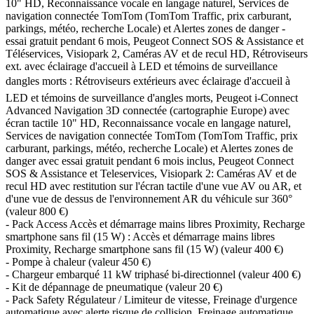
10" HD, Reconnaissance vocale en langage naturel, Services de
navigation connectée TomTom (TomTom Traffic, prix carburant,
parkings, météo, recherche Locale) et Alertes zones de danger -
essai gratuit pendant 6 mois, Peugeot Connect SOS & Assistance et
Téléservices, Visiopark 2, Caméras AV et de recul HD, Rétroviseurs
ext. avec éclairage d'accueil à LED et témoins de surveillance
dangles morts : Rétroviseurs extérieurs avec éclairage d'accueil à
LED et témoins de surveillance d'angles morts, Peugeot i-Connect
Advanced Navigation 3D connectée (cartographie Europe) avec
écran tactile 10" HD, Reconnaissance vocale en langage naturel,
Services de navigation connectée TomTom (TomTom Traffic, prix
carburant, parkings, météo, recherche Locale) et Alertes zones de
danger avec essai gratuit pendant 6 mois inclus, Peugeot Connect
SOS & Assistance et Teleservices, Visiopark 2: Caméras AV et de
recul HD avec restitution sur l'écran tactile d'une vue AV ou AR, et
d'une vue de dessus de l'environnement AR du véhicule sur 360°
(valeur
800 €
)
-
Pack Access Accès et démarrage mains libres Proximity, Recharge
smartphone sans fil (15 W) : Accès et démarrage mains libres
Proximity, Recharge smartphone sans fil (15 W)
(valeur
400 €
)
-
Pompe à chaleur
(valeur
450 €
)
-
Chargeur embarqué 11 kW triphasé bi-directionnel
(valeur
400 €
)
-
Kit de dépannage de pneumatique
(valeur
20 €
)
- Pack Safety Régulateur / Limiteur de vitesse, Freinage d'urgence
automatique avec alerte risque de collision, Freinage automatique