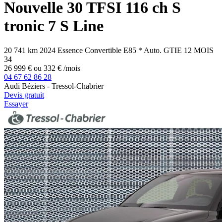
Nouvelle 30 TFSI 116 ch S
tronic 7 S Line
20 741 km
2024
Essence
Convertible E85
*
Auto.
GTIE 12 MOIS
34
26 999 €
ou
332 €
/mois
04 67 62 86 28
Audi Béziers - Tressol-Chabrier
Devis gratuit
Essayer