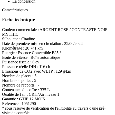
La concession
Caractéristiques
Fiche technique
Couleur commerciale :
ARGENT ROSE / CONTRASTE NOIR
MYTHIC
Silhouette :
Citadine
Date de première mise en circulation :
25/06/2024
Kilométrage :
20 741 km
Energie :
Essence
Convertible E85
*
Boîte de vitesse :
Boîte automatique
Puissance fiscale :
6 cv
Puissance réelle DIN :
116 ch
Émissions de CO
2
avec WLTP :
129 g/km
Nombre de places :
5
Nombre de portes :
5
Nombre de rapports :
7
Contenance du coffre :
335 L
Qualité de l'air :
CRIT'Air niveau 1
Garantie :
GTIE 12 MOIS
Référence :
1051290
* sous réserve de vérification de l'éligibilité au travers d'une pré-
visite de contrôle.