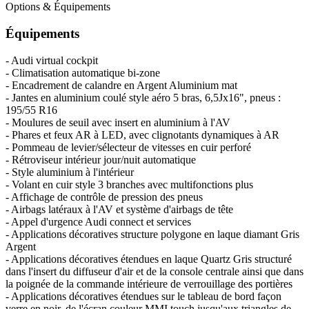
Options & Équipements
Équipements
- Audi virtual cockpit
- Climatisation automatique bi-zone
- Encadrement de calandre en Argent Aluminium mat
- Jantes en aluminium coulé style aéro 5 bras, 6,5Jx16", pneus :
195/55 R16
- Moulures de seuil avec insert en aluminium à l'AV
- Phares et feux AR à LED, avec clignotants dynamiques à AR
- Pommeau de levier/sélecteur de vitesses en cuir perforé
- Rétroviseur intérieur jour/nuit automatique
- Style aluminium à l'intérieur
- Volant en cuir style 3 branches avec multifonctions plus
- Affichage de contrôle de pression des pneus
- Airbags latéraux à l'AV et système d'airbags de tête
- Appel d'urgence Audi connect et services
- Applications décoratives structure polygone en laque diamant Gris
Argent
- Applications décoratives étendues en laque Quartz Gris structuré
dans l'insert du diffuseur d'air et de la console centrale ainsi que dans
la poignée de la commande intérieure de verrouillage des portières
- Applications décoratives étendues sur le tableau de bord façon
verre en noir, de l'écran couleur MMI touch jusqu'aux triangles de