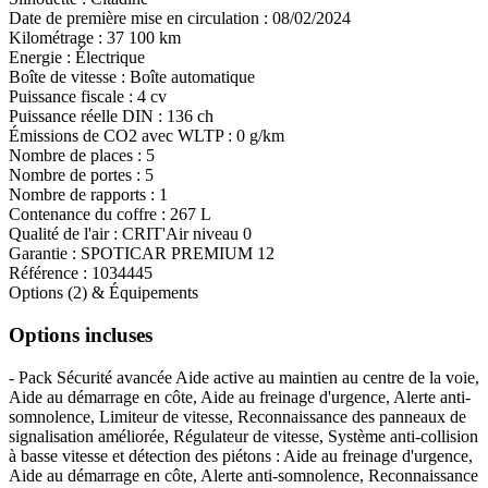
Date de première mise en circulation :
08/02/2024
Kilométrage :
37 100 km
Energie :
Électrique
Boîte de vitesse :
Boîte automatique
Puissance fiscale :
4 cv
Puissance réelle DIN :
136 ch
Émissions de CO
2
avec WLTP :
0 g/km
Nombre de places :
5
Nombre de portes :
5
Nombre de rapports :
1
Contenance du coffre :
267 L
Qualité de l'air :
CRIT'Air niveau 0
Garantie :
SPOTICAR PREMIUM 12
Référence :
1034445
Options (2) & Équipements
Options incluses
- Pack Sécurité avancée Aide active au maintien au centre de la voie,
Aide au démarrage en côte, Aide au freinage d'urgence, Alerte anti-
somnolence, Limiteur de vitesse, Reconnaissance des panneaux de
signalisation améliorée, Régulateur de vitesse, Système anti-collision
à basse vitesse et détection des piétons : Aide au freinage d'urgence,
Aide au démarrage en côte, Alerte anti-somnolence, Reconnaissance