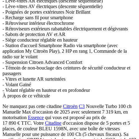
- Lève-vitres AR électriques (descente séquentielle)
- Lève-vitres AV électriques (descente séquentielle)
- Poignées de portes extérieures Noir Brillant
- Recharge sans fil pour smartphone
- Rétroviseur intérieur électrochrome
- Rétroviseurs extérieurs rabattables électriquement et dégivrants
- Sabots de protection AV et AR
- Siège conducteur réglable en hauteur
- Station d'accueil Smartphone Radio via smartphone (avec
application My Citroën Play), 2 HP en rang 1, Commande de la
radio sur le volant
- Suspension Citroen Advanced Comfort
- Témoin de non-bouclage des ceintures de sécurité conducteur et
passagers
- Vitres et lunette AR surteintées
- Volant Gainé
- Volant réglable en hauteur et en profondeur
À propos de ce véhicule
Ne manquez pas cette citadine
Citroën
C3
Nouvelle Turbo 100 ch
Manuelle Max d'occasion de 2025 avec seulement 7 319 km, en
motorisation
Essence
qui vous est proposé au prix de
17 890 €
TTC
. Votre
Citadine
d'occasion dispose de 5 portes et 5
places, de couleur BLEU 1598N, avec une boîte de vitesses
Manuelle pour une puissance de 100 Ch (5 chevaux fiscaux). Sa