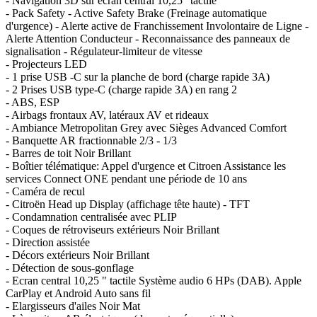
- Navigation 3D sur écran central 10,25" tactile
- Pack Safety - Active Safety Brake (Freinage automatique
d'urgence) - Alerte active de Franchissement Involontaire de Ligne -
Alerte Attention Conducteur - Reconnaissance des panneaux de
signalisation - Régulateur-limiteur de vitesse
- Projecteurs LED
- 1 prise USB -C sur la planche de bord (charge rapide 3A)
- 2 Prises USB type-C (charge rapide 3A) en rang 2
- ABS, ESP
- Airbags frontaux AV, latéraux AV et rideaux
- Ambiance Metropolitan Grey avec Sièges Advanced Comfort
- Banquette AR fractionnable 2/3 - 1/3
- Barres de toit Noir Brillant
- Boîtier télématique: Appel d'urgence et Citroen Assistance les
services Connect ONE pendant une période de 10 ans
- Caméra de recul
- Citroën Head up Display (affichage tête haute) - TFT
- Condamnation centralisée avec PLIP
- Coques de rétroviseurs extérieurs Noir Brillant
- Direction assistée
- Décors extérieurs Noir Brillant
- Détection de sous-gonflage
- Ecran central 10,25 " tactile Système audio 6 HPs (DAB). Apple
CarPlay et Android Auto sans fil
- Elargisseurs d'ailes Noir Mat