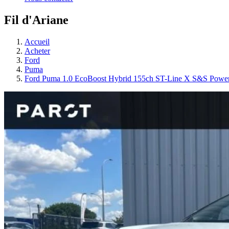
Fil d'Ariane
Accueil
Acheter
Ford
Puma
Ford Puma 1.0 EcoBoost Hybrid 155ch ST-Line X S&S Power