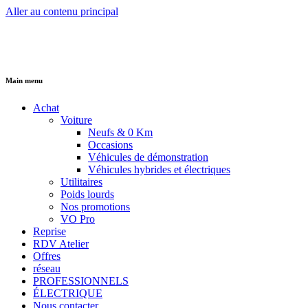
Aller au contenu principal
Main menu
Achat
Voiture
Neufs & 0 Km
Occasions
Véhicules de démonstration
Véhicules hybrides et électriques
Utilitaires
Poids lourds
Nos promotions
VO Pro
Reprise
RDV Atelier
Offres
réseau
PROFESSIONNELS
ÉLECTRIQUE
Nous contacter