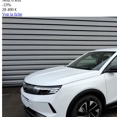
Neuf 0 Km
-33%
28 490 €
Voir
la fiche