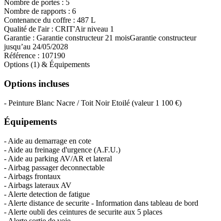
Nombre de portes :
5
Nombre de rapports :
6
Contenance du coffre :
487 L
Qualité de l'air :
CRIT'Air niveau 1
Garantie :
Garantie constructeur 21 mois
Garantie constructeur
jusqu’au 24/05/2028
Référence :
107190
Options (1) & Équipements
Options incluses
-
Peinture Blanc Nacre / Toit Noir Etoilé
(valeur
1 100 €
)
Équipements
- Aide au demarrage en cote
- Aide au freinage d'urgence (A.F.U.)
- Aide au parking AV/AR et lateral
- Airbag passager deconnectable
- Airbags frontaux
- Airbags lateraux AV
- Alerte detection de fatigue
- Alerte distance de securite - Information dans tableau de bord
- Alerte oubli des ceintures de securite aux 5 places
- Alerte sortie de voie