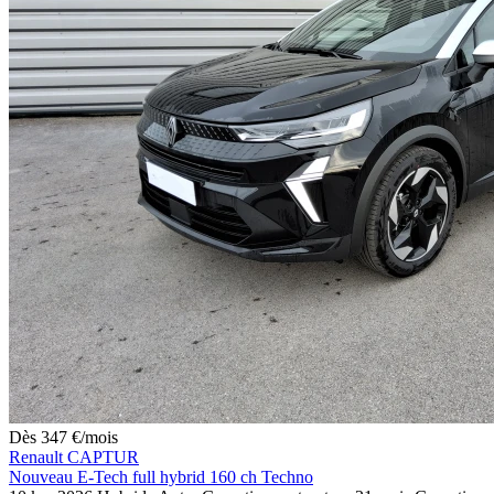
Dès
347
€
/mois
Renault CAPTUR
Nouveau E-Tech full hybrid 160 ch Techno