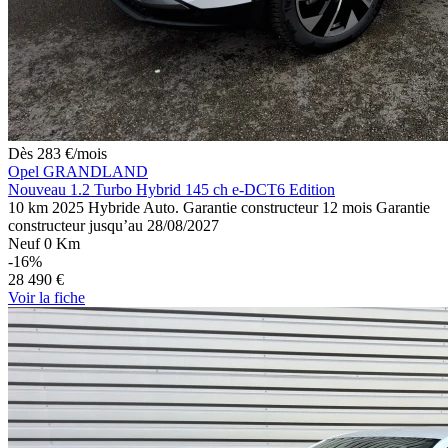
Dès
283
€
/mois
Opel GRANDLAND
Nouveau 1.2 Turbo Hybrid 145 ch e-DCT6 Edition
10 km
2025
Hybride
Auto.
Garantie constructeur 12 mois
Garantie
constructeur jusqu’au 28/08/2027
Neuf 0 Km
-16%
28 490 €
Voir
la fiche