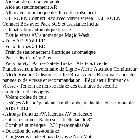
- Aide au démarrage en pente
- Aide au stationnement AR
- Allumage automatique des feux de croisement
- CITROËN Connect Nav avec Mirror screen + CITROËN
Connect Box avec Pack SOS et assistance inclus
- Climatisation automatique bizone
- Essuie-vitres AV automatique Magic Wash
- Feux AR 3D à LED
- Feux diurnes à LED
- Frein de stationnement électrique automatique
- Pack City Caméra Plus
- Pack Safety - Active Safety Brake - Alerte active de
Franchissement Involontaire de Ligne - Alerte Attention Conducteur
- Alerte Risque Collision - Coffee Break Alert - Reconnaissance des
panneaux de vitesse et recommandation - Régulateur-limiteur de
vitesse - Témoin de non-bouclage des ceintures de sécurité
conducteur et passagers
- Volant croûte de cuir
- 3 sièges AR indépendants, coulissants, inclinables et escamotables
- ABS + REF
- Airbags frontaux AV, latéraux AV et rideaux
- Citroën Connect Radio sur tablette tactile 8"
- Combiné numérique 12,3" personnalisable
- Détection de sous-gonflage
- Elargisseurs d'aile et bas de caisse Noir Mat