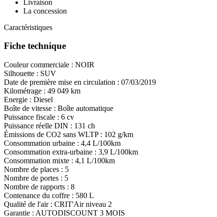
Livraison
La concession
Caractéristiques
Fiche technique
Couleur commerciale :
NOIR
Silhouette :
SUV
Date de première mise en circulation :
07/03/2019
Kilométrage :
49 049 km
Energie :
Diesel
Boîte de vitesse :
Boîte automatique
Puissance fiscale :
6 cv
Puissance réelle DIN :
131 ch
Émissions de CO
2
sans WLTP :
102 g/km
Consommation urbaine :
4,4 L/100km
Consommation extra-urbaine :
3,9 L/100km
Consommation mixte :
4,1 L/100km
Nombre de places :
5
Nombre de portes :
5
Nombre de rapports :
8
Contenance du coffre :
580 L
Qualité de l'air :
CRIT'Air niveau 2
Garantie :
AUTODISCOUNT 3 MOIS