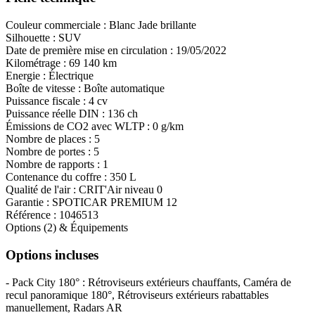
Couleur commerciale :
Blanc Jade brillante
Silhouette :
SUV
Date de première mise en circulation :
19/05/2022
Kilométrage :
69 140 km
Energie :
Électrique
Boîte de vitesse :
Boîte automatique
Puissance fiscale :
4 cv
Puissance réelle DIN :
136 ch
Émissions de CO
2
avec WLTP :
0 g/km
Nombre de places :
5
Nombre de portes :
5
Nombre de rapports :
1
Contenance du coffre :
350 L
Qualité de l'air :
CRIT'Air niveau 0
Garantie :
SPOTICAR PREMIUM 12
Référence :
1046513
Options (2) & Équipements
Options incluses
- Pack City 180° : Rétroviseurs extérieurs chauffants, Caméra de
recul panoramique 180°, Rétroviseurs extérieurs rabattables
manuellement, Radars AR