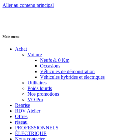
Aller au contenu principal
Main menu
Achat
Voiture
Neufs & 0 Km
Occasions
Véhicules de démonstration
Véhicules hybrides et électriques
Utilitaires
Poids lourds
Nos promotions
VO Pro
Reprise
RDV Atelier
Offres
réseau
PROFESSIONNELS
ÉLECTRIQUE
Nous contacter