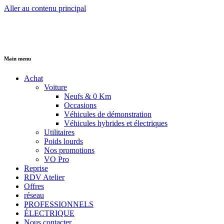
Aller au contenu principal
Main menu
Achat
Voiture
Neufs & 0 Km
Occasions
Véhicules de démonstration
Véhicules hybrides et électriques
Utilitaires
Poids lourds
Nos promotions
VO Pro
Reprise
RDV Atelier
Offres
réseau
PROFESSIONNELS
ÉLECTRIQUE
Nous contacter