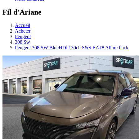
Fil d'Ariane
Accueil
Acheter
Peugeot
308 Sw
Peugeot 308 SW BlueHDi 130ch S&S EAT8 Allure Pack