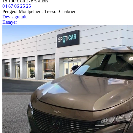
18 190 €
ou
278 €
/mois
04 67 06 25 25
Peugeot Montpellier - Tressol-Chabrier
Devis gratuit
Essayer