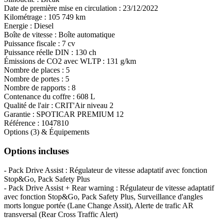
Date de première mise en circulation :
23/12/2022
Kilométrage :
105 749 km
Energie :
Diesel
Boîte de vitesse :
Boîte automatique
Puissance fiscale :
7 cv
Puissance réelle DIN :
130 ch
Émissions de CO
2
avec WLTP :
131 g/km
Nombre de places :
5
Nombre de portes :
5
Nombre de rapports :
8
Contenance du coffre :
608 L
Qualité de l'air :
CRIT'Air niveau 2
Garantie :
SPOTICAR PREMIUM 12
Référence :
1047810
Options (3) & Équipements
Options incluses
- Pack Drive Assist : Régulateur de vitesse adaptatif avec fonction
Stop&Go, Pack Safety Plus
- Pack Drive Assist + Rear warning : Régulateur de vitesse adaptatif
avec fonction Stop&Go, Pack Safety Plus, Surveillance d'angles
morts longue portée (Lane Change Assit), Alerte de trafic AR
transversal (Rear Cross Traffic Alert)