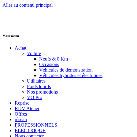
Aller au contenu principal
Main menu
Achat
Voiture
Neufs & 0 Km
Occasions
Véhicules de démonstration
Véhicules hybrides et électriques
Utilitaires
Poids lourds
Nos promotions
VO Pro
Reprise
RDV Atelier
Offres
réseau
PROFESSIONNELS
ÉLECTRIQUE
Nous contacter