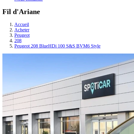
Fil d'Ariane
Accueil
Acheter
Peugeot
208
Peugeot 208 BlueHDi 100 S&S BVM6 Style