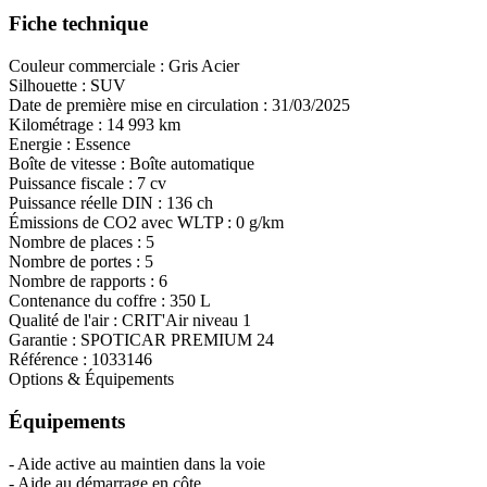
Fiche technique
Couleur commerciale :
Gris Acier
Silhouette :
SUV
Date de première mise en circulation :
31/03/2025
Kilométrage :
14 993 km
Energie :
Essence
Boîte de vitesse :
Boîte automatique
Puissance fiscale :
7 cv
Puissance réelle DIN :
136 ch
Émissions de CO
2
avec WLTP :
0 g/km
Nombre de places :
5
Nombre de portes :
5
Nombre de rapports :
6
Contenance du coffre :
350 L
Qualité de l'air :
CRIT'Air niveau 1
Garantie :
SPOTICAR PREMIUM 24
Référence :
1033146
Options & Équipements
Équipements
- Aide active au maintien dans la voie
- Aide au démarrage en côte