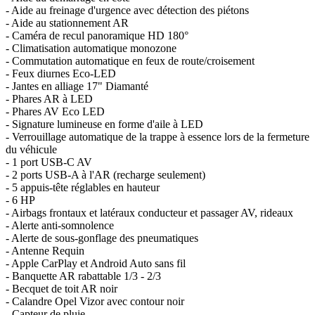
- Aide au freinage d'urgence avec détection des piétons
- Aide au stationnement AR
- Caméra de recul panoramique HD 180°
- Climatisation automatique monozone
- Commutation automatique en feux de route/croisement
- Feux diurnes Eco-LED
- Jantes en alliage 17" Diamanté
- Phares AR à LED
- Phares AV Eco LED
- Signature lumineuse en forme d'aile à LED
- Verrouillage automatique de la trappe à essence lors de la fermeture
du véhicule
- 1 port USB-C AV
- 2 ports USB-A à l'AR (recharge seulement)
- 5 appuis-tête réglables en hauteur
- 6 HP
- Airbags frontaux et latéraux conducteur et passager AV, rideaux
- Alerte anti-somnolence
- Alerte de sous-gonflage des pneumatiques
- Antenne Requin
- Apple CarPlay et Android Auto sans fil
- Banquette AR rabattable 1/3 - 2/3
- Becquet de toit AR noir
- Calandre Opel Vizor avec contour noir
- Capteur de pluie