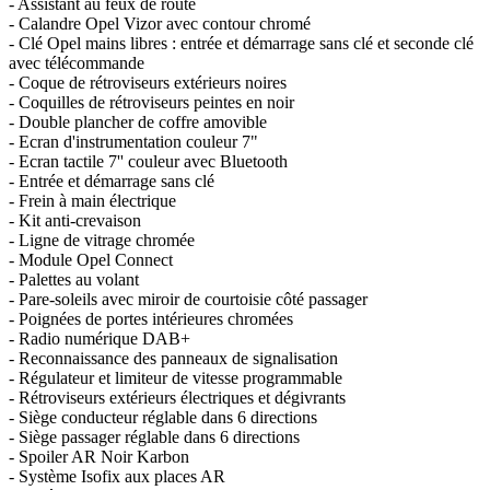
- Assistant au feux de route
- Calandre Opel Vizor avec contour chromé
- Clé Opel mains libres : entrée et démarrage sans clé et seconde clé
avec télécommande
- Coque de rétroviseurs extérieurs noires
- Coquilles de rétroviseurs peintes en noir
- Double plancher de coffre amovible
- Ecran d'instrumentation couleur 7"
- Ecran tactile 7'' couleur avec Bluetooth
- Entrée et démarrage sans clé
- Frein à main électrique
- Kit anti-crevaison
- Ligne de vitrage chromée
- Module Opel Connect
- Palettes au volant
- Pare-soleils avec miroir de courtoisie côté passager
- Poignées de portes intérieures chromées
- Radio numérique DAB+
- Reconnaissance des panneaux de signalisation
- Régulateur et limiteur de vitesse programmable
- Rétroviseurs extérieurs électriques et dégivrants
- Siège conducteur réglable dans 6 directions
- Siège passager réglable dans 6 directions
- Spoiler AR Noir Karbon
- Système Isofix aux places AR