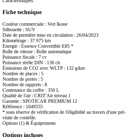
Caractéristiques
Fiche technique
Couleur commerciale :
Vert Ikone
Silhouette :
SUV
Date de première mise en circulation :
26/04/2023
Kilométrage :
37 975 km
Energie :
Essence
Convertible E85
*
Boîte de vitesse :
Boîte automatique
Puissance fiscale :
7 cv
Puissance réelle DIN :
130 ch
Émissions de CO
2
avec WLTP :
132 g/km
Nombre de places :
5
Nombre de portes :
5
Nombre de rapports :
8
Contenance du coffre :
350 L
Qualité de l'air :
CRIT'Air niveau 1
Garantie :
SPOTICAR PREMIUM 12
Référence :
1049555
* sous réserve de vérification de l'éligibilité au travers d'une pré-
visite de contrôle.
Options (1) & Équipements
Options incluses