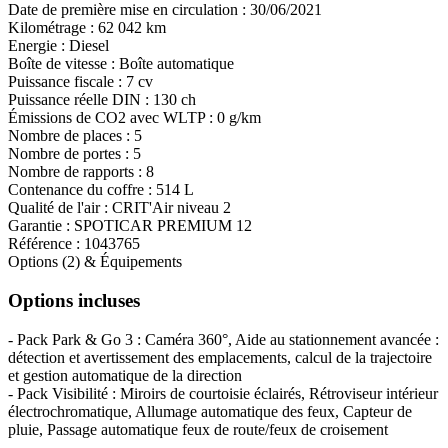
Date de première mise en circulation :
30/06/2021
Kilométrage :
62 042 km
Energie :
Diesel
Boîte de vitesse :
Boîte automatique
Puissance fiscale :
7 cv
Puissance réelle DIN :
130 ch
Émissions de CO
2
avec WLTP :
0 g/km
Nombre de places :
5
Nombre de portes :
5
Nombre de rapports :
8
Contenance du coffre :
514 L
Qualité de l'air :
CRIT'Air niveau 2
Garantie :
SPOTICAR PREMIUM 12
Référence :
1043765
Options (2) & Équipements
Options incluses
- Pack Park & Go 3 : Caméra 360°, Aide au stationnement avancée :
détection et avertissement des emplacements, calcul de la trajectoire
et gestion automatique de la direction
- Pack Visibilité : Miroirs de courtoisie éclairés, Rétroviseur intérieur
électrochromatique, Allumage automatique des feux, Capteur de
pluie, Passage automatique feux de route/feux de croisement