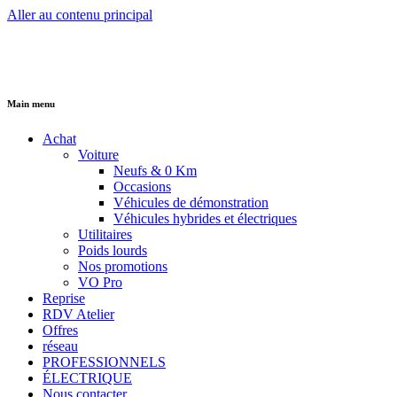
Aller au contenu principal
Main menu
Achat
Voiture
Neufs & 0 Km
Occasions
Véhicules de démonstration
Véhicules hybrides et électriques
Utilitaires
Poids lourds
Nos promotions
VO Pro
Reprise
RDV Atelier
Offres
réseau
PROFESSIONNELS
ÉLECTRIQUE
Nous contacter