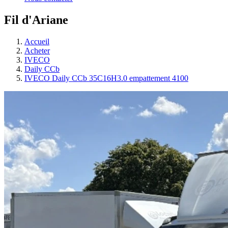
Fil d'Ariane
Accueil
Acheter
IVECO
Daily CCb
IVECO Daily CCb 35C16H3.0 empattement 4100