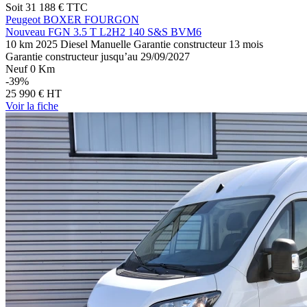
Soit
31 188 €
TTC
Peugeot BOXER FOURGON
Nouveau FGN 3.5 T L2H2 140 S&S BVM6
10 km
2025
Diesel
Manuelle
Garantie constructeur 13 mois
Garantie constructeur jusqu’au 29/09/2027
Neuf 0 Km
-39%
25 990 €
HT
Voir
la fiche