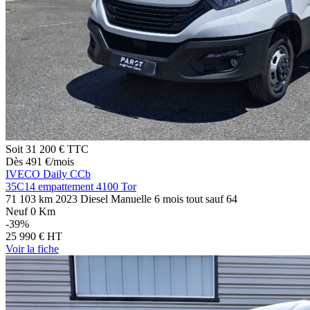
Soit
31 200 €
TTC
Dès
491
€
/mois
IVECO Daily CCb
35C14 empattement 4100 Tor
71 103 km
2023
Diesel
Manuelle
6 mois tout sauf
64
Neuf 0 Km
-39%
25 990 €
HT
Voir
la fiche