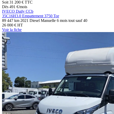
Soit
31 200 €
TTC
Dès
491
€
/mois
IVECO Daily CCb
35C16H3.0 Empattement 3750 Tor
89 447 km
2021
Diesel
Manuelle
6 mois tout sauf
40
26 000 €
HT
Voir
la fiche