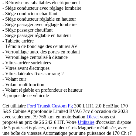
- Rétroviseurs rabattables électriquement
- Siège conducteur avec réglage lombaire
- Siège conducteur chauffant
- Siège conducteur réglable en hauteur
- Siège passager avec réglage lombaire
- Siège passager chauffant
- Siège passager réglable en hauteur
- Tablette arrière
- Témoin de bouclage des ceintures AV
- Verrouillage auto. des portes en roulant
- Verrouillage centralisé à distance
- Vitres arrière surteintées
- Vitres avant électriques
- Vitres latérales fixes sur rang 2
- Volant cuir
- Volant multifonction
- Volant réglable en profondeur et hauteur
À propos de ce véhicule
Cet utilitaire
Ford
Transit Custom Fg
300 L1H1 2.0 EcoBlue 170
S&S Cabine Approfondie Limited BVA6 7cv d'occasion de 2023
avec seulement 79 766 km, en motorisation
Diesel
vous est
proposé au prix de 26 242 €
HT
. Votre
Utilitaire
d'occasion dispose
de 5 portes et 6 places, de couleur Gris Magnétic métallisée, avec
une boîte de vitesses Automatique pour une puissance de 170 Ch (7