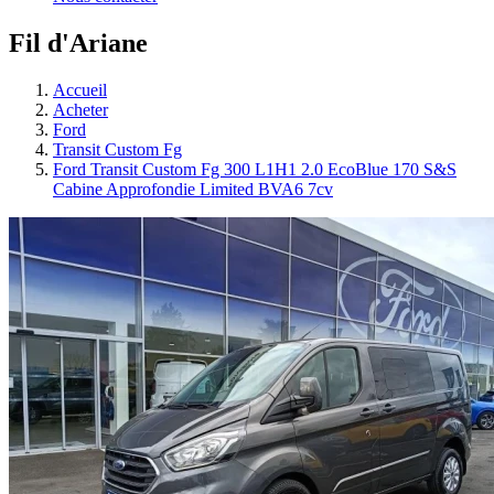
Fil d'Ariane
Accueil
Acheter
Ford
Transit Custom Fg
Ford Transit Custom Fg 300 L1H1 2.0 EcoBlue 170 S&S
Cabine Approfondie Limited BVA6 7cv