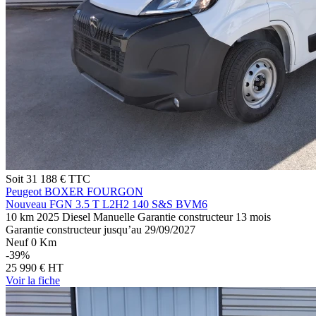
Soit
31 188 €
TTC
Peugeot BOXER FOURGON
Nouveau FGN 3.5 T L2H2 140 S&S BVM6
10 km
2025
Diesel
Manuelle
Garantie constructeur 13 mois
Garantie constructeur jusqu’au 29/09/2027
Neuf 0 Km
-39%
25 990 €
HT
Voir
la fiche