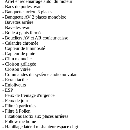
- Arrêt et redémarrage auto. du moteur
- Bacs de portes avant
- Banquette arrière 3 places
- Banquette AV 2 places monobloc
- Bavettes arrière
- Bavettes avant
- Boite à gants fermée
- Boucliers AV et AR couleur caisse
- Calandre chromée
- Capteur de luminosité
- Capteur de pluie
- Clim manuelle
- Cloison grillagée
- Cloison vitrée
- Commandes du système audio au volant
- Ecran tactile
- Enjoliveurs
- ESP
- Feux de freinage d'urgence
- Feux de jour
- Filtre à particules
- Filtre à Pollen
- Fixations Isofix aux places arrières
- Follow me home
- Habillage latéral mi-hauteur espace chgt