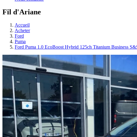
Fil d'Ariane
Accueil
Acheter
Ford
Puma
Ford Puma 1.0 EcoBoost Hybrid 125ch Titanium Business S&