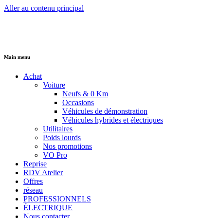
Aller au contenu principal
Main menu
Achat
Voiture
Neufs & 0 Km
Occasions
Véhicules de démonstration
Véhicules hybrides et électriques
Utilitaires
Poids lourds
Nos promotions
VO Pro
Reprise
RDV Atelier
Offres
réseau
PROFESSIONNELS
ÉLECTRIQUE
Nous contacter