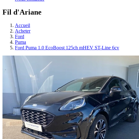
Fil d'Ariane
Accueil
Acheter
Ford
Puma
Ford Puma 1.0 EcoBoost 125ch mHEV ST-Line 6cv