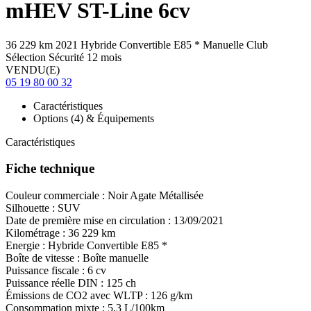
mHEV ST-Line 6cv
36 229 km
2021
Hybride
Convertible E85
*
Manuelle
Club
Sélection Sécurité 12 mois
VENDU(E)
05 19 80 00 32
Caractéristiques
Options (4) & Équipements
Caractéristiques
Fiche technique
Couleur commerciale :
Noir Agate Métallisée
Silhouette :
SUV
Date de première mise en circulation :
13/09/2021
Kilométrage :
36 229 km
Energie :
Hybride
Convertible E85
*
Boîte de vitesse :
Boîte manuelle
Puissance fiscale :
6 cv
Puissance réelle DIN :
125 ch
Émissions de CO
2
avec WLTP :
126 g/km
Consommation mixte :
5,3 L/100km