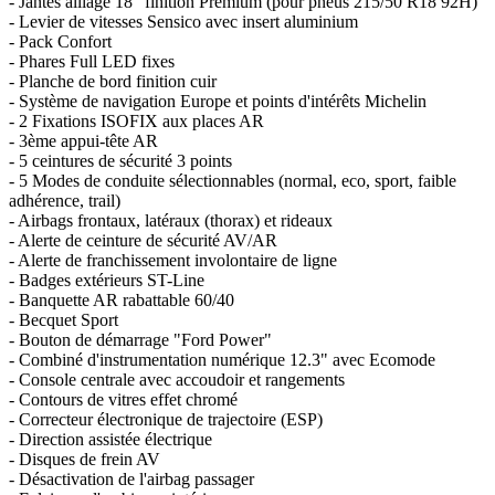
- Jantes alliage 18" finition Premium (pour pneus 215/50 R18 92H)
- Levier de vitesses Sensico avec insert aluminium
- Pack Confort
- Phares Full LED fixes
- Planche de bord finition cuir
- Système de navigation Europe et points d'intérêts Michelin
- 2 Fixations ISOFIX aux places AR
- 3ème appui-tête AR
- 5 ceintures de sécurité 3 points
- 5 Modes de conduite sélectionnables (normal, eco, sport, faible
adhérence, trail)
- Airbags frontaux, latéraux (thorax) et rideaux
- Alerte de ceinture de sécurité AV/AR
- Alerte de franchissement involontaire de ligne
- Badges extérieurs ST-Line
- Banquette AR rabattable 60/40
- Becquet Sport
- Bouton de démarrage "Ford Power"
- Combiné d'instrumentation numérique 12.3" avec Ecomode
- Console centrale avec accoudoir et rangements
- Contours de vitres effet chromé
- Correcteur électronique de trajectoire (ESP)
- Direction assistée électrique
- Disques de frein AV
- Désactivation de l'airbag passager