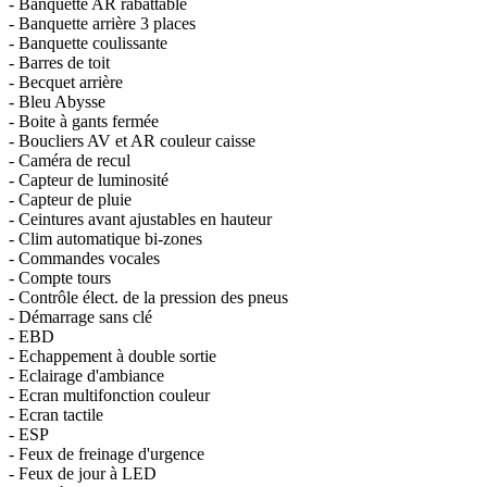
- Banquette AR rabattable
- Banquette arrière 3 places
- Banquette coulissante
- Barres de toit
- Becquet arrière
- Bleu Abysse
- Boite à gants fermée
- Boucliers AV et AR couleur caisse
- Caméra de recul
- Capteur de luminosité
- Capteur de pluie
- Ceintures avant ajustables en hauteur
- Clim automatique bi-zones
- Commandes vocales
- Compte tours
- Contrôle élect. de la pression des pneus
- Démarrage sans clé
- EBD
- Echappement à double sortie
- Eclairage d'ambiance
- Ecran multifonction couleur
- Ecran tactile
- ESP
- Feux de freinage d'urgence
- Feux de jour à LED