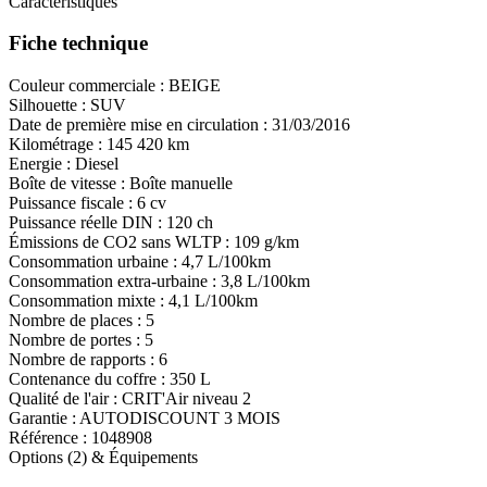
Caractéristiques
Fiche technique
Couleur commerciale :
BEIGE
Silhouette :
SUV
Date de première mise en circulation :
31/03/2016
Kilométrage :
145 420 km
Energie :
Diesel
Boîte de vitesse :
Boîte manuelle
Puissance fiscale :
6 cv
Puissance réelle DIN :
120 ch
Émissions de CO
2
sans WLTP :
109 g/km
Consommation urbaine :
4,7 L/100km
Consommation extra-urbaine :
3,8 L/100km
Consommation mixte :
4,1 L/100km
Nombre de places :
5
Nombre de portes :
5
Nombre de rapports :
6
Contenance du coffre :
350 L
Qualité de l'air :
CRIT'Air niveau 2
Garantie :
AUTODISCOUNT 3 MOIS
Référence :
1048908
Options (2) & Équipements