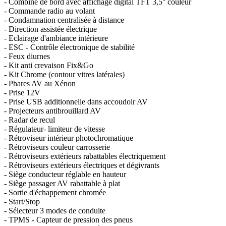
- Combiné de bord avec affichage digital TFT 3,5'' couleur
- Commande radio au volant
- Condamnation centralisée à distance
- Direction assistée électrique
- Eclairage d'ambiance intérieure
- ESC - Contrôle électronique de stabilité
- Feux diurnes
- Kit anti crevaison Fix&Go
- Kit Chrome (contour vitres latérales)
- Phares AV au Xénon
- Prise 12V
- Prise USB additionnelle dans accoudoir AV
- Projecteurs antibrouillard AV
- Radar de recul
- Régulateur- limiteur de vitesse
- Rétroviseur intérieur photochromatique
- Rétroviseurs couleur carrosserie
- Rétroviseurs extérieurs rabattables électriquement
- Rétroviseurs extérieurs électriques et dégivrants
- Siège conducteur réglable en hauteur
- Siège passager AV rabattable à plat
- Sortie d'échappement chromée
- Start/Stop
- Sélecteur 3 modes de conduite
- TPMS - Capteur de pression des pneus