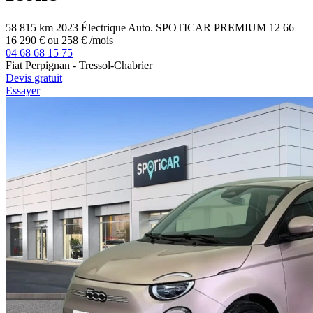
58 815 km
2023
Électrique
Auto.
SPOTICAR PREMIUM 12
66
16 290 €
ou
258 €
/mois
04 68 68 15 75
Fiat Perpignan - Tressol-Chabrier
Devis gratuit
Essayer