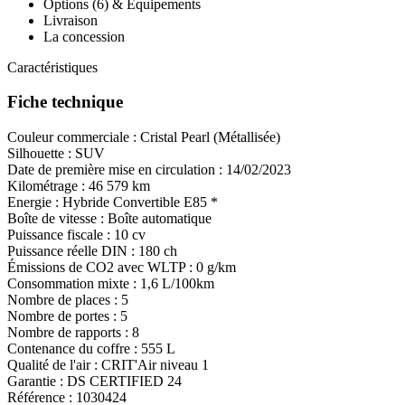
Options (6) & Équipements
Livraison
La concession
Caractéristiques
Fiche technique
Couleur commerciale :
Cristal Pearl (Métallisée)
Silhouette :
SUV
Date de première mise en circulation :
14/02/2023
Kilométrage :
46 579 km
Energie :
Hybride
Convertible E85
*
Boîte de vitesse :
Boîte automatique
Puissance fiscale :
10 cv
Puissance réelle DIN :
180 ch
Émissions de CO
2
avec WLTP :
0 g/km
Consommation mixte :
1,6 L/100km
Nombre de places :
5
Nombre de portes :
5
Nombre de rapports :
8
Contenance du coffre :
555 L
Qualité de l'air :
CRIT'Air niveau 1
Garantie :
DS CERTIFIED 24
Référence :
1030424