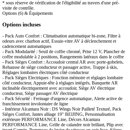
* sous réserve de vérification de l'éligibilité au travers d'une pré-
visite de contrôle.
Options (6) & Équipements
Options incluses
- Pack Auto Confort : Climatisation automatique bi-zone, Filtre à
odeurs avec charbon actif, Essuie-vitre AV à déclenchement et
cadencement automatiques
- Pack Modularité : Seuil de coffre chromé, Prise 12 V, Plancher de
coffre modulable à 2 positions, Rangements latéraux dans le coffre
- Pack Sièges Confort : Accoudoir central AR avec porte-gobelets,
Rehausse de siège conducteur et passager active, Trappe à skis,
Réglages lombaires électriques côté conducteur
- Pack Sièges Electriques : Fonction mémoire et réglages lombaire
côté conducteur, Appuie-tête à réglages intégrés, Banquette AR
inclinable électriquement avec accoudoir, Siège AV électrique
conducteur, Siège passager AV électrique
- Pack Sécurité : Freinage d'urgence automatique, Alerte active de
franchissement involontaire de ligne
- Intérieur Alcantara Noir : DS Wings Noir Pailleté Texturé, Pack
Sièges Confort, Jantes alliage 19" BEIJING, Personnalisation
extérieure PERFORMANCE Line, Décors Alcantara
PERFORMANCE Line, Grille de calandre noir brillant, Plip avec
insert Carmin, Pommeau de levier de vitesses en cuir lisse, Sièges