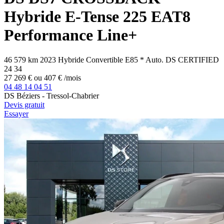
Hybride E-Tense 225 EAT8
Performance Line+
46 579 km
2023
Hybride
Convertible E85
*
Auto.
DS CERTIFIED
24
34
27 269 €
ou
407 €
/mois
04 48 14 04 51
DS Béziers - Tressol-Chabrier
Devis gratuit
Essayer