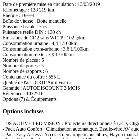
Date de première mise en circulation :
13/03/2019
Kilométrage :
128 219 km
Energie :
Diesel
Boîte de vitesse :
Boîte manuelle
Puissance fiscale :
7 cv
Puissance réelle DIN :
130 ch
Émissions de CO
2
sans WLTP :
102 g/km
Consommation urbaine :
4,4 L/100km
Consommation extra-urbaine :
3,6 L/100km
Consommation mixte :
3,9 L/100km
Nombre de places :
5
Nombre de portes :
5
Nombre de rapports :
6
Contenance du coffre :
555 L
Qualité de l'air :
CRIT'Air niveau 2
Garantie :
AUTODISCOUNT 3 MOIS
Référence :
1032516
Options (7) & Équipements
Options incluses
- DS ACTIVE LED VISION : Projecteurs directionnels à LED, Clignot
- Pack Auto Confort : Climatisation automatique, Essuie-vitre AV auto
- Pack Easy Access : Accès et démarrage mains libres, Hayon mains-