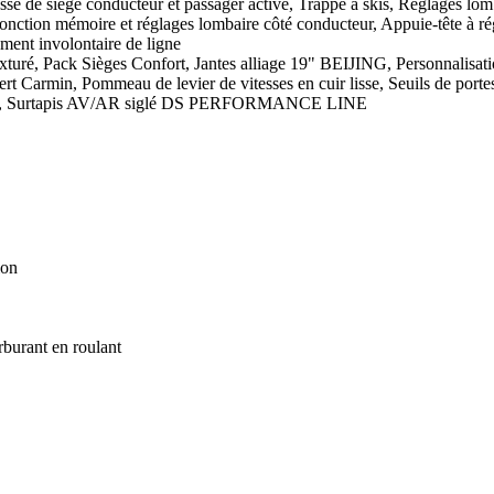
e de siège conducteur et passager active, Trappe à skis, Réglages lomb
onction mémoire et réglages lombaire côté conducteur, Appuie-tête à ré
ement involontaire de ligne
uré, Pack Sièges Confort, Jantes alliage 19" BEIJING, Personnali
sert Carmin, Pommeau de levier de vitesses en cuir lisse, Seuils de
 Or, Surtapis AV/AR siglé DS PERFORMANCE LINE
ion
rburant en roulant