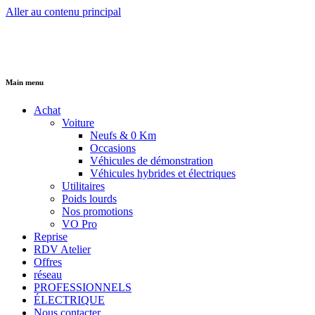
Aller au contenu principal
Main menu
Achat
Voiture
Neufs & 0 Km
Occasions
Véhicules de démonstration
Véhicules hybrides et électriques
Utilitaires
Poids lourds
Nos promotions
VO Pro
Reprise
RDV Atelier
Offres
réseau
PROFESSIONNELS
ÉLECTRIQUE
Nous contacter