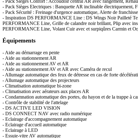
- Pack Sièges Confort : Accoudoir central AR avec rangement, Rehauss
- Pack Sièges Electriques : Banquette AR inclinable électriquement, F
- Pack Sécurité : Freinage d'urgence automatique, Alerte de franchiss
- Inspiration DS PERFORMANCE Line : DS Wings Noir Pailleté Text
PERFORMANCE Line, Grille de calandre noir brillant, Plip avec in
PERFORMANCE Line, Volant Cuir avec et surpiqûres Carmin et
Équipements
- Aide au démarrage en pente
- Aide au stationnement AR
- Aide au stationnement AV et AR
- Aide au stationnement AV et AR avec Caméra de recul
- Allumage automatique des feux de détresse en cas de forte décélérat
- Allumage automatique des projecteurs
- Climatisation automatique bi-zone
- Climatisation avec aérateurs aux places AR
- Condamnation automatique des portes, du hayon et de la trappe à ca
- Contrôle de stabilité de l'attelage
- DS ACTIVE LED VISION
- DS CONNECT NAV avec radio numérique
- Eclairage d'accompagnement automatique
- Eclairage d'accueil automatique
- Eclairage à LED
- Essuie-vitre AV automatique