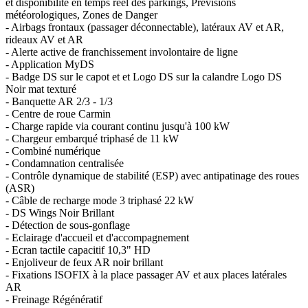
et disponibilité en temps réel des parkings, Prévisions
météorologiques, Zones de Danger
- Airbags frontaux (passager déconnectable), latéraux AV et AR,
rideaux AV et AR
- Alerte active de franchissement involontaire de ligne
- Application MyDS
- Badge DS sur le capot et et Logo DS sur la calandre Logo DS
Noir mat texturé
- Banquette AR 2/3 - 1/3
- Centre de roue Carmin
- Charge rapide via courant continu jusqu'à 100 kW
- Chargeur embarqué triphasé de 11 kW
- Combiné numérique
- Condamnation centralisée
- Contrôle dynamique de stabilité (ESP) avec antipatinage des roues
(ASR)
- Câble de recharge mode 3 triphasé 22 kW
- DS Wings Noir Brillant
- Détection de sous-gonflage
- Eclairage d'accueil et d'accompagnement
- Ecran tactile capacitif 10,3" HD
- Enjoliveur de feux AR noir brillant
- Fixations ISOFIX à la place passager AV et aux places latérales
AR
- Freinage Régénératif