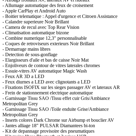
- Allumage automatique des feux de croisement
- Apple CarPlay et Android Auto
- Boitier telematique : Appel d'urgence et Citroen Assistance
- Calandre superieure Noir Brillant
- Camera de recul avec Top Rear Vision
- Climatisation automatique bizone
- Combine numerique 12,3" personnalisable
- Coques de retroviseurs exterieurs Noir Brillant
- Demarrage mains libres
- Detection de sous-gonflage
- Elargisseurs d'aile et bas de caisse Noir Mat
- Enjoliveurs de contour de vitres laterales chromes
- Essuie-vitres AV automatique Magic Wash
- Feux AR 3D a LED
- Feux diurnes a LED avec clignotants a LED
- Fixations ISOFIX sur les sieges passager AV et lateraux AR
- Frein de stationnement electrique automatique
- Garnissage Tissu SAO /Tissu effet cuir Gris/Ambiance
Metropolitan Grey
- Garnissage Tissu SAO /Toile enduite Grise/Ambiance
Metropolitan Grey
- Inserts colores Dark Chrome sur Airbump et bouclier AV
- Jantes alliage 18" PULSAR Diamantees bi-ton
- Kit de depannage provisoire des pneumatiques