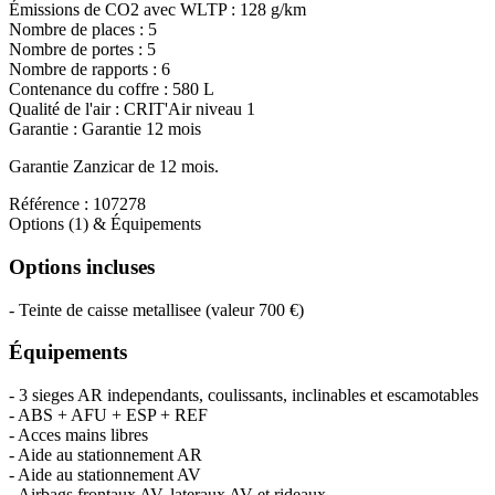
Émissions de CO
2
avec WLTP :
128 g/km
Nombre de places :
5
Nombre de portes :
5
Nombre de rapports :
6
Contenance du coffre :
580 L
Qualité de l'air :
CRIT'Air niveau 1
Garantie :
Garantie 12 mois
Garantie Zanzicar de 12 mois.
Référence :
107278
Options (1) & Équipements
Options incluses
-
Teinte de caisse metallisee
(valeur
700 €
)
Équipements
- 3 sieges AR independants, coulissants, inclinables et escamotables
- ABS + AFU + ESP + REF
- Acces mains libres
- Aide au stationnement AR
- Aide au stationnement AV
- Airbags frontaux AV, lateraux AV et rideaux