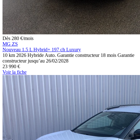
Dès
280
€
/mois
MG ZS
Nouveau 1.5 L Hybrid+ 197 ch Luxury
10 km
2026
Hybride
Auto.
Garantie constructeur 18 mois
Garantie
constructeur jusqu’au 26/02/2028
23 990 €
Voir
la fiche