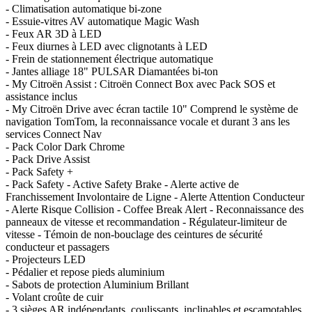
- Climatisation automatique bi-zone
- Essuie-vitres AV automatique Magic Wash
- Feux AR 3D à LED
- Feux diurnes à LED avec clignotants à LED
- Frein de stationnement électrique automatique
- Jantes alliage 18" PULSAR Diamantées bi-ton
- My Citroën Assist : Citroën Connect Box avec Pack SOS et
assistance inclus
- My Citroën Drive avec écran tactile 10" Comprend le système de
navigation TomTom, la reconnaissance vocale et durant 3 ans les
services Connect Nav
- Pack Color Dark Chrome
- Pack Drive Assist
- Pack Safety +
- Pack Safety - Active Safety Brake - Alerte active de
Franchissement Involontaire de Ligne - Alerte Attention Conducteur
- Alerte Risque Collision - Coffee Break Alert - Reconnaissance des
panneaux de vitesse et recommandation - Régulateur-limiteur de
vitesse - Témoin de non-bouclage des ceintures de sécurité
conducteur et passagers
- Projecteurs LED
- Pédalier et repose pieds aluminium
- Sabots de protection Aluminium Brillant
- Volant croûte de cuir
- 3 sièges AR indépendants, coulissants, inclinables et escamotables