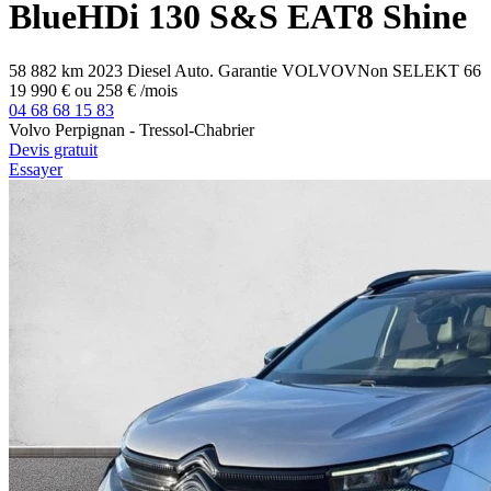
BlueHDi 130 S&S EAT8 Shine
58 882 km
2023
Diesel
Auto.
Garantie VOLVOVNon SELEKT
66
19 990 €
ou
258 €
/mois
04 68 68 15 83
Volvo Perpignan - Tressol-Chabrier
Devis gratuit
Essayer