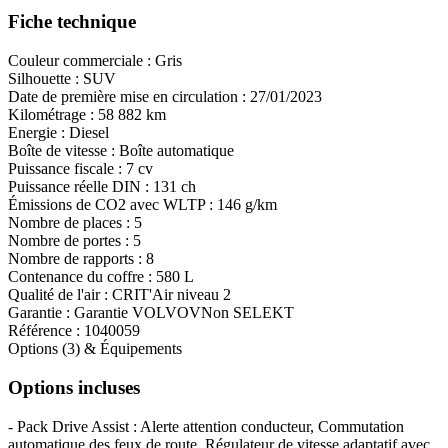
Fiche technique
Couleur commerciale :
Gris
Silhouette :
SUV
Date de première mise en circulation :
27/01/2023
Kilométrage :
58 882 km
Energie :
Diesel
Boîte de vitesse :
Boîte automatique
Puissance fiscale :
7 cv
Puissance réelle DIN :
131 ch
Émissions de CO
2
avec WLTP :
146 g/km
Nombre de places :
5
Nombre de portes :
5
Nombre de rapports :
8
Contenance du coffre :
580 L
Qualité de l'air :
CRIT'Air niveau 2
Garantie :
Garantie VOLVOVNon SELEKT
Référence :
1040059
Options (3) & Équipements
Options incluses
- Pack Drive Assist : Alerte attention conducteur, Commutation
automatique des feux de route, Régulateur de vitesse adaptatif avec