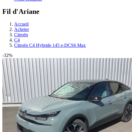
Fil d'Ariane
Accueil
Acheter
Citroën
C4
Citroën C4 Hybride 145 e-DCS6 Max
-32%