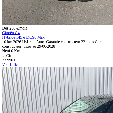
Dès
256
€
/mois
Citroën C4
Hybride 145 e-DCS6 Max
10 km
2026
Hybride
Auto.
Garantie constructeur 22 mois
Garantie
constructeur jusqu’au 29/06/2028
Neuf 0 Km
-32%
23 990 €
Voir
la fiche