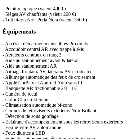
-
Peinture opaque
(valeur
400 €
)
-
Sièges AV chauffants
(valeur
200 €
)
-
Toit bi-ton Noir Perla Nera
(valeur
350 €
)
Équipements
- Accès et démarrage mains libres Proximity
- Accoudoir central AR avec trappe à skis
- Aerateurs centraux en rang 2
- Aide au stationnement avant & latéral
- Aide au stationnement AR
- Airbags frontaux AV, lateraux AV et rideaux
- Allumage automatique des feux de croisement
- Apple CarPlay et Android Auto sans fil
- Banquette AR fractionnable 2/3 - 1/3
- Caméra de recul
- Color Clip Gold Satin
- Climatisation automatique bi-zone
- Coques de rétroviseurs extérieurs Noir Brillant
- Détection de sous-gonflage
- Eclairage d'accompagnement sous les retroviseurs exterieurs
- Essuie-vitre AV automatique
- Feux diurnes à LED
- Frein de stationnement électrique automatique