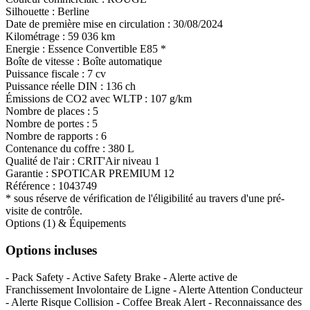
Silhouette :
Berline
Date de première mise en circulation :
30/08/2024
Kilométrage :
59 036 km
Energie :
Essence
Convertible E85
*
Boîte de vitesse :
Boîte automatique
Puissance fiscale :
7 cv
Puissance réelle DIN :
136 ch
Émissions de CO
2
avec WLTP :
107 g/km
Nombre de places :
5
Nombre de portes :
5
Nombre de rapports :
6
Contenance du coffre :
380 L
Qualité de l'air :
CRIT'Air niveau 1
Garantie :
SPOTICAR PREMIUM 12
Référence :
1043749
* sous réserve de vérification de l'éligibilité au travers d'une pré-
visite de contrôle.
Options (1) & Équipements
Options incluses
- Pack Safety - Active Safety Brake - Alerte active de
Franchissement Involontaire de Ligne - Alerte Attention Conducteur
- Alerte Risque Collision - Coffee Break Alert - Reconnaissance des