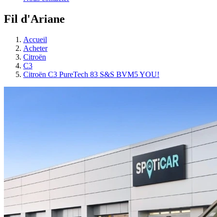
Fil d'Ariane
Accueil
Acheter
Citroën
C3
Citroën C3 PureTech 83 S&S BVM5 YOU!