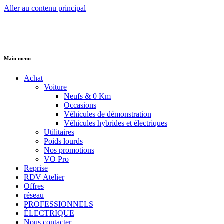
Aller au contenu principal
Main menu
Achat
Voiture
Neufs & 0 Km
Occasions
Véhicules de démonstration
Véhicules hybrides et électriques
Utilitaires
Poids lourds
Nos promotions
VO Pro
Reprise
RDV Atelier
Offres
réseau
PROFESSIONNELS
ÉLECTRIQUE
Nous contacter