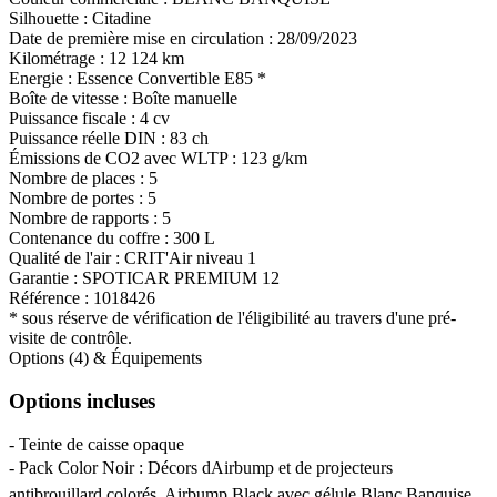
Silhouette :
Citadine
Date de première mise en circulation :
28/09/2023
Kilométrage :
12 124 km
Energie :
Essence
Convertible E85
*
Boîte de vitesse :
Boîte manuelle
Puissance fiscale :
4 cv
Puissance réelle DIN :
83 ch
Émissions de CO
2
avec WLTP :
123 g/km
Nombre de places :
5
Nombre de portes :
5
Nombre de rapports :
5
Contenance du coffre :
300 L
Qualité de l'air :
CRIT'Air niveau 1
Garantie :
SPOTICAR PREMIUM 12
Référence :
1018426
* sous réserve de vérification de l'éligibilité au travers d'une pré-
visite de contrôle.
Options (4) & Équipements
Options incluses
- Teinte de caisse opaque
- Pack Color Noir : Décors dAirbump et de projecteurs
antibrouillard colorés, Airbump Black avec gélule Blanc Banquise