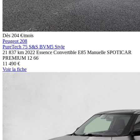
Dès
204
€
/mois
Peugeot 208
PureTech 75 S&S BVM5 Style
21 837 km
2022
Essence
Convertible E85
Manuelle
SPOTICAR
PREMIUM 12
66
11 490 €
Voir
la fiche