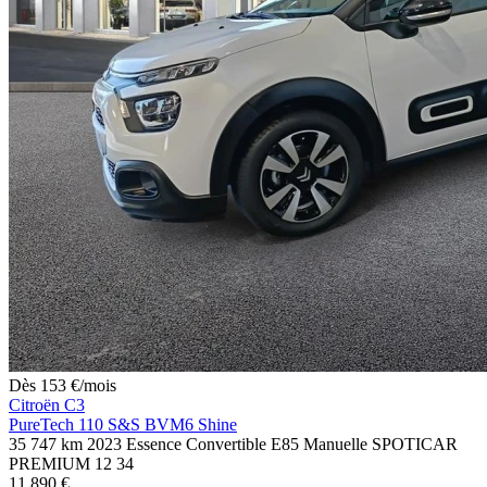
Dès
153
€
/mois
Citroën C3
PureTech 110 S&S BVM6 Shine
35 747 km
2023
Essence
Convertible E85
Manuelle
SPOTICAR
PREMIUM 12
34
11 890 €