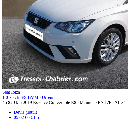
Seat Ibiza
1.0 75 ch S/S BVM5 Urban
46 820 km
2019
Essence
Convertible E85
Manuelle
EN L'ETAT
34
Devis gratuit
05 62 60 61 61