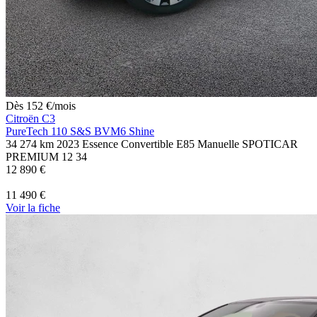
Dès
152
€
/mois
Citroën C3
PureTech 110 S&S BVM6 Shine
34 274 km
2023
Essence
Convertible E85
Manuelle
SPOTICAR
PREMIUM 12
34
12 890 €
11 490 €
Voir
la fiche