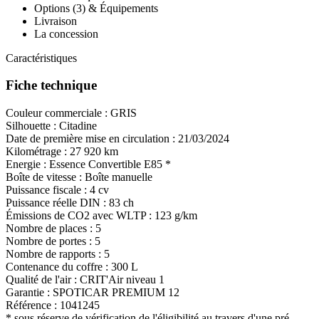
Options (3) & Équipements
Livraison
La concession
Caractéristiques
Fiche technique
Couleur commerciale :
GRIS
Silhouette :
Citadine
Date de première mise en circulation :
21/03/2024
Kilométrage :
27 920 km
Energie :
Essence
Convertible E85
*
Boîte de vitesse :
Boîte manuelle
Puissance fiscale :
4 cv
Puissance réelle DIN :
83 ch
Émissions de CO
2
avec WLTP :
123 g/km
Nombre de places :
5
Nombre de portes :
5
Nombre de rapports :
5
Contenance du coffre :
300 L
Qualité de l'air :
CRIT'Air niveau 1
Garantie :
SPOTICAR PREMIUM 12
Référence :
1041245
* sous réserve de vérification de l'éligibilité au travers d'une pré-