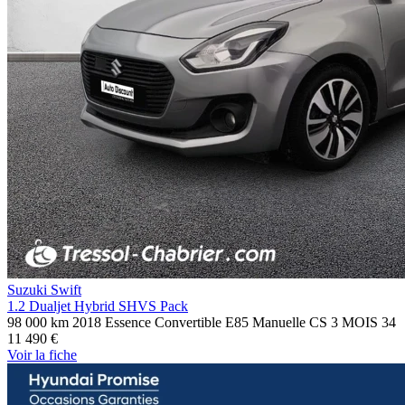
Suzuki Swift
1.2 Dualjet Hybrid SHVS Pack
98 000 km
2018
Essence
Convertible E85
Manuelle
CS 3 MOIS
34
11 490 €
Voir
la fiche