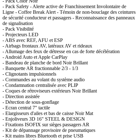
- Pack Color Noir
- Pack Safety - Alerte active de Franchissement Involontaire de
Ligne - Coffee Break Alert - Témoin de non-bouclage des ceintures
de sécurité conducteur et passagers - Reconnaissance des panneaux
de signalisation
- Pack Visibilité
- Projecteurs LED
- ABS avec REF, AFU et ESP
- Airbags frontaux AV, latéraux AV et rideaux
- Allumage des feux de détresse en cas de forte décélération
- Android Auto et Apple CarPlay
- Bandeau de planche de bord Noir Brillant
- Banquette AR fractionnable 2/3 - 1/3
- Clignotants impulsionnels
- Commandes au volant du système audio
- Condamnation centralisée avec PLIP
- Coques de rétroviseurs extérieurs Noir Brillant
- Direction assistée
- Détection de sous-gonflage
- Ecran central 7" tactile
- Elargisseurs d'ailes et bas de caisse Noir Mat
- Enjoliveurs 3D 16" STEEL & DESIGN
- Fixations ISOFIX sur sièges passagers AR
- Kit de dépannage provisoire de pneumatiques
- Kit mains libres Bluetooth et prise USB