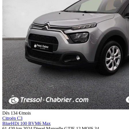
Dès
134
€
/mois
Citroën C3
BlueHDi 100 BVM6 Max
61 420 km
2024
Diesel
Manuelle
GTIE 12 MOIS
34