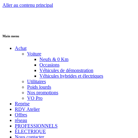
Aller au contenu principal
Main menu
Achat
Voiture
Neufs & 0 Km
Occasions
Véhicules de démonstration
Véhicules hybrides et électriques
Utilitaires
Poids lourds
Nos promotions
VO Pro
Reprise
RDV Atelier
Offres
réseau
PROFESSIONNELS
ÉLECTRIQUE
Nous contacter