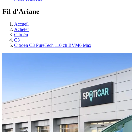
Fil d'Ariane
Accueil
Acheter
Citroën
C3
Citroën C3 PureTech 110 ch BVM6 Max