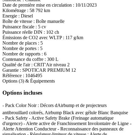
Date de première mise en circulation :
10/11/2023
Kilométrage :
58 792 km
Energie :
Diesel
Boîte de vitesse :
Boîte manuelle
Puissance fiscale :
5 cv
Puissance réelle DIN :
102 ch
Émissions de CO
2
avec WLTP :
117 g/km
Nombre de places :
5
Nombre de portes :
5
Nombre de rapports :
6
Contenance du coffre :
300 L
Qualité de l'air :
CRIT'Air niveau 2
Garantie :
SPOTICAR PREMIUM 12
Référence :
1046495
Options (3) & Équipements
Options incluses
- Pack Color Noir : Décors dAirbump et de projecteurs
antibrouillard colorés, Airbump Black avec gélule Blanc Banquise
- Pack Safety - Active Safety Brake (Freinage automatique
d'urgence) - Alerte active de Franchissement Involontaire de Ligne -
Alerte Attention Conducteur - Reconnaissance des panneaux de
signalisation - Régulateur-limiteur de vitesse : Alerte de