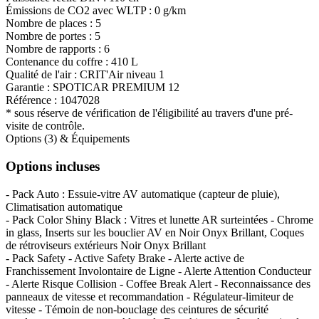
Émissions de CO
2
avec WLTP :
0 g/km
Nombre de places :
5
Nombre de portes :
5
Nombre de rapports :
6
Contenance du coffre :
410 L
Qualité de l'air :
CRIT'Air niveau 1
Garantie :
SPOTICAR PREMIUM 12
Référence :
1047028
* sous réserve de vérification de l'éligibilité au travers d'une pré-
visite de contrôle.
Options (3) & Équipements
Options incluses
- Pack Auto : Essuie-vitre AV automatique (capteur de pluie),
Climatisation automatique
- Pack Color Shiny Black : Vitres et lunette AR surteintées - Chrome
in glass, Inserts sur les bouclier AV en Noir Onyx Brillant, Coques
de rétroviseurs extérieurs Noir Onyx Brillant
- Pack Safety - Active Safety Brake - Alerte active de
Franchissement Involontaire de Ligne - Alerte Attention Conducteur
- Alerte Risque Collision - Coffee Break Alert - Reconnaissance des
panneaux de vitesse et recommandation - Régulateur-limiteur de
vitesse - Témoin de non-bouclage des ceintures de sécurité