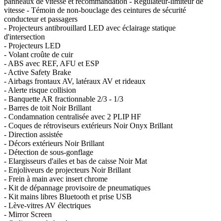
panneaux de vitesse et recommandation - Régulateur-limiteur de
vitesse - Témoin de non-bouclage des ceintures de sécurité
conducteur et passagers
- Projecteurs antibrouillard LED avec éclairage statique
d'intersection
- Projecteurs LED
- Volant croûte de cuir
- ABS avec REF, AFU et ESP
- Active Safety Brake
- Airbags frontaux AV, latéraux AV et rideaux
- Alerte risque collision
- Banquette AR fractionnable 2/3 - 1/3
- Barres de toit Noir Brillant
- Condamnation centralisée avec 2 PLIP HF
- Coques de rétroviseurs extérieurs Noir Onyx Brillant
- Direction assistée
- Décors extérieurs Noir Brillant
- Détection de sous-gonflage
- Elargisseurs d'ailes et bas de caisse Noir Mat
- Enjoliveurs de projecteurs Noir Brillant
- Frein à main avec insert chrome
- Kit de dépannage provisoire de pneumatiques
- Kit mains libres Bluetooth et prise USB
- Lève-vitres AV électriques
- Mirror Screen