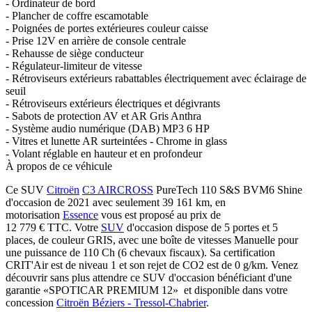
- Ordinateur de bord
- Plancher de coffre escamotable
- Poignées de portes extérieures couleur caisse
- Prise 12V en arrière de console centrale
- Rehausse de siège conducteur
- Régulateur-limiteur de vitesse
- Rétroviseurs extérieurs rabattables électriquement avec éclairage de
seuil
- Rétroviseurs extérieurs électriques et dégivrants
- Sabots de protection AV et AR Gris Anthra
- Système audio numérique (DAB) MP3 6 HP
- Vitres et lunette AR surteintées - Chrome in glass
- Volant réglable en hauteur et en profondeur
À propos de ce véhicule
Ce SUV
Citroën
C3 AIRCROSS
PureTech 110 S&S BVM6 Shine
d'occasion de 2021 avec seulement 39 161 km, en
motorisation
Essence
vous est proposé au prix de
12 779 €
TTC
. Votre
SUV
d'occasion dispose de 5 portes et 5
places, de couleur GRIS, avec une boîte de vitesses Manuelle pour
une puissance de 110 Ch (6 chevaux fiscaux). Sa certification
CRIT'Air est de niveau 1 et son rejet de CO2 est de 0 g/km. Venez
découvrir sans plus attendre ce SUV d'occasion bénéficiant d'une
garantie «SPOTICAR PREMIUM 12» et disponible dans votre
concession
Citroën Béziers - Tressol-Chabrier
.