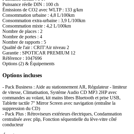
Puissance réelle DIN :
100 ch
Émissions de CO
2
avec WLTP :
133 g/km
Consommation urbaine :
4,8 L/100km
Consommation extra-urbaine :
3,9 L/100km
Consommation mixte :
4,2 L/100km
Nombre de places :
2
Nombre de portes :
4
Nombre de rapports :
5
Qualité de l'air :
CRIT'Air niveau 2
Garantie :
SPOTICAR PREMIUM 12
Référence :
1047696
Options (2) & Équipements
Options incluses
- Pack Business : Aide au stationnement AR, Régulateur - limiteur
de vitesse, Climatisation, Système Audio CD MP3 2HP avec
commandes au volant, kit mains libres Bluetooth et prise USB,
Tablette tactile 7'' Mirror Screen avec navigation (entraîne la
suppression du CD)
- Pack Plus : Rétroviseurs extérieurs électriques, Condamnation
centralisée avec plip, Fonction séquentielle du lève-vitre côté
conducteur