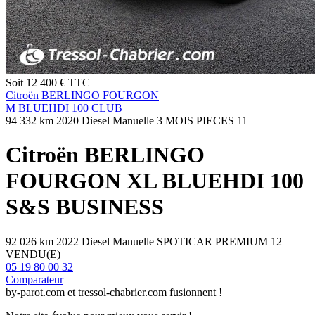
Soit
12 400 €
TTC
Citroën BERLINGO FOURGON
M BLUEHDI 100 CLUB
94 332 km
2020
Diesel
Manuelle
3 MOIS PIECES
11
Citroën
BERLINGO
FOURGON
XL BLUEHDI 100
S&S BUSINESS
92 026 km
2022
Diesel
Manuelle
SPOTICAR PREMIUM 12
VENDU(E)
05 19 80 00 32
Comparateur
by-parot.com et tressol-chabrier.com fusionnent !