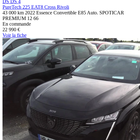
DS DS 4
PureTech 225 EAT8 Cross Rivoli
43 000 km
2022
Essence
Convertible E85
Auto.
SPOTICAR
PREMIUM 12
66
En commande
22 990 €
Voir
la fiche