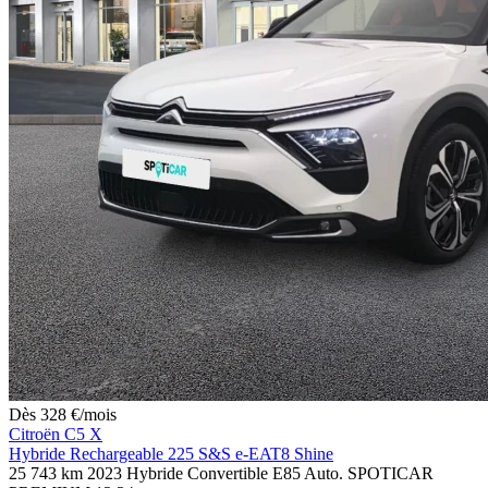
Dès
328
€
/mois
Citroën C5 X
Hybride Rechargeable 225 S&S e-EAT8 Shine
25 743 km
2023
Hybride
Convertible E85
Auto.
SPOTICAR