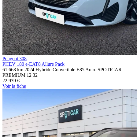
Peugeot 308
PHEV 180 e-EAT8 Allure Pack
61 668 km
2024
Hybride
Convertible E85
Auto.
SPOTICAR
PREMIUM 12
32
22 939 €
Voir
la fiche