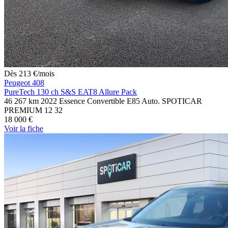
Dès
213
€
/mois
Peugeot 408
PureTech 130 ch S&S EAT8 Allure Pack
46 267 km
2022
Essence
Convertible E85
Auto.
SPOTICAR
PREMIUM 12
32
18 000 €
Voir
la fiche