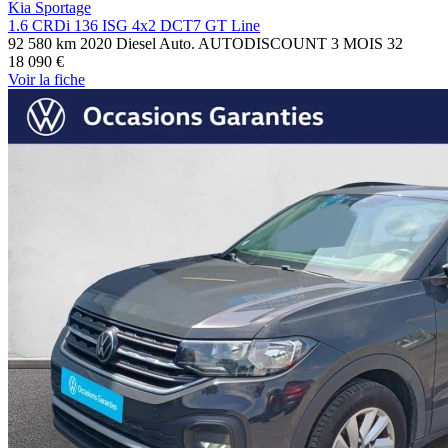
Kia Sportage
1.6 CRDi 136 ISG 4x2 DCT7 GT Line
92 580 km
2020
Diesel
Auto.
AUTODISCOUNT 3 MOIS
32
18 090 €
Voir
la fiche