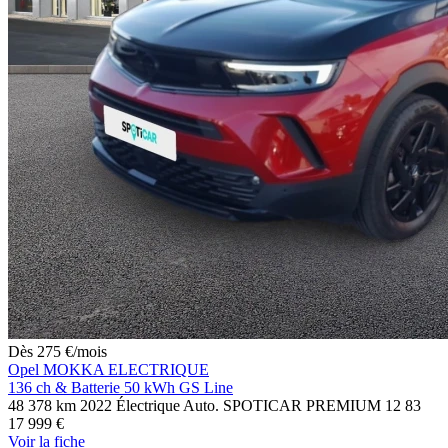
Dès
275
€
/mois
Opel MOKKA ELECTRIQUE
136 ch & Batterie 50 kWh GS Line
48 378 km
2022
Électrique
Auto.
SPOTICAR PREMIUM 12
83
17 999 €
Voir
la fiche