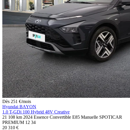
Dès
251
€
/mois
Hyundai BAYON
1.0 T-GDi 100 Hybrid 48V Creative
21 108 km
2024
Essence
Convertible E85
Manuelle
SPOTICAR
PREMIUM 12
34
20 310 €