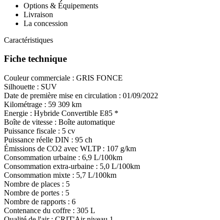
Options & Équipements
Livraison
La concession
Caractéristiques
Fiche technique
Couleur commerciale :
GRIS FONCE
Silhouette :
SUV
Date de première mise en circulation :
01/09/2022
Kilométrage :
59 309 km
Energie :
Hybride
Convertible E85
*
Boîte de vitesse :
Boîte automatique
Puissance fiscale :
5 cv
Puissance réelle DIN :
95 ch
Émissions de CO
2
avec WLTP :
107 g/km
Consommation urbaine :
6,9 L/100km
Consommation extra-urbaine :
5,0 L/100km
Consommation mixte :
5,7 L/100km
Nombre de places :
5
Nombre de portes :
5
Nombre de rapports :
6
Contenance du coffre :
305 L
Qualité de l'air :
CRIT'Air niveau 1