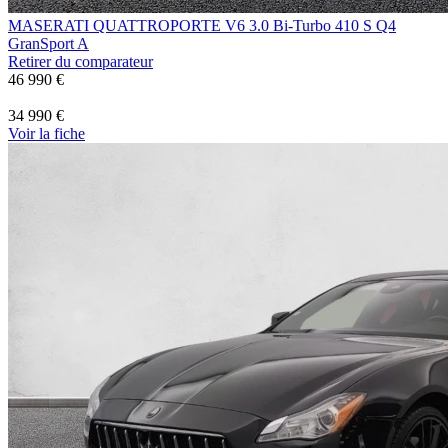
MASERATI QUATTROPORTE
V6 3.0 Bi-Turbo 410 S Q4
GranSport A
Retirer du comparateur
46 990 €
34 990 €
Voir
la fiche