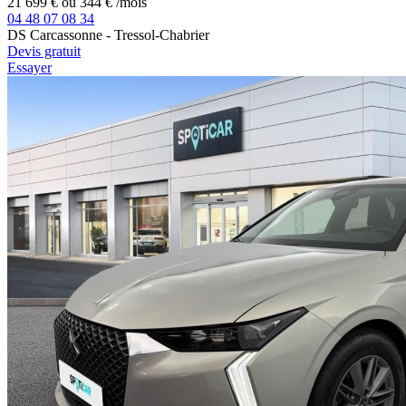
21 699 €
ou
344 €
/mois
04 48 07 08 34
DS Carcassonne - Tressol-Chabrier
Devis gratuit
Essayer