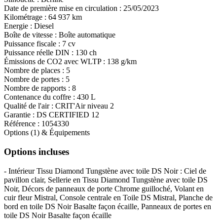
Date de première mise en circulation :
25/05/2023
Kilométrage :
64 937 km
Energie :
Diesel
Boîte de vitesse :
Boîte automatique
Puissance fiscale :
7 cv
Puissance réelle DIN :
130 ch
Émissions de CO
2
avec WLTP :
138 g/km
Nombre de places :
5
Nombre de portes :
5
Nombre de rapports :
8
Contenance du coffre :
430 L
Qualité de l'air :
CRIT'Air niveau 2
Garantie :
DS CERTIFIED 12
Référence :
1054330
Options (1) & Équipements
Options incluses
- Intérieur Tissu Diamond Tungstène avec toile DS Noir : Ciel de
pavillon clair, Sellerie en Tissu Diamond Tungstène avec toile DS
Noir, Décors de panneaux de porte Chrome guilloché, Volant en
cuir fleur Mistral, Console centrale en Toile DS Mistral, Planche de
bord en toile DS Noir Basalte façon écaille, Panneaux de portes en
toile DS Noir Basalte façon écaille