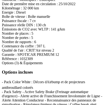
Date de première mise en circulation :
25/10/2022
Kilométrage :
32 000 km
Energie :
Diesel
Boîte de vitesse :
Boîte manuelle
Puissance fiscale :
7 cv
Puissance réelle DIN :
130 ch
Émissions de CO
2
avec WLTP :
141 g/km
Nombre de places :
5
Nombre de portes :
5
Nombre de rapports :
6
Contenance du coffre :
597 L
Qualité de l'air :
CRIT'Air niveau 2
Garantie :
SPOTICAR PREMIUM 12
Référence :
1032309
Options (3) & Équipements
Options incluses
- Pack Color White : Décors dAirbump et de projecteurs
antibrouillard colorés
- Pack Safety - Active Safety Brake (Freinage automatique
d'urgence) - Alerte active de Franchissement Involontaire de Ligne -
Alerte Attention Conducteur - Reconnaissance des panneaux de
signalisation - Régulateur-limiteur de vitesse : Coffee break alert,