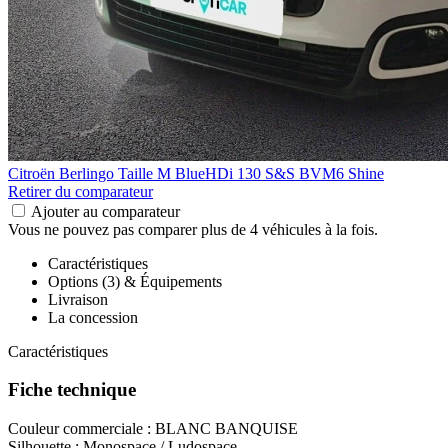
Citroën Berlingo
Taille M BlueHDi 130 S&S BVM6 Shine
Retirer du comparateur
Ajouter au comparateur
Vous ne pouvez pas comparer plus de 4 véhicules à la fois.
Caractéristiques
Options (3) & Équipements
Livraison
La concession
Caractéristiques
Fiche technique
Couleur commerciale :
BLANC BANQUISE
Silhouette :
Monospace / Ludospace