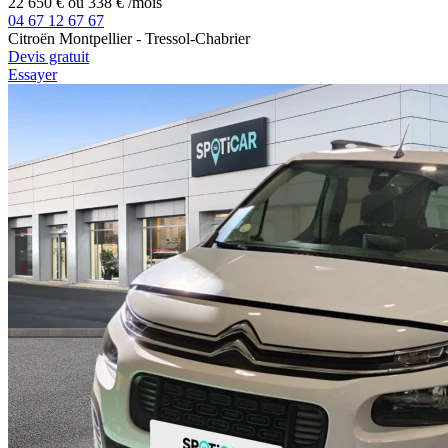
22 650 €
ou
338 €
/mois
04 67 12 67 67
Citroën Montpellier - Tressol-Chabrier
Devis gratuit
Essayer